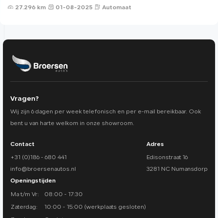
27.296 km
01-08-2025
Automaat
Vragen?
Wij zijn 6 dagen per week telefonisch en per e-mail bereikbaar. Ook
bent u van harte welkom in onze showroom.
Contact
Adres
+31 (0)186 - 680 441
Edisonstraat 16
info@broersenautos.nl
3281 NC Numansdorp
Openingstijden
Ma t/m Vr:
08:00 - 17:30
Zaterdag:
10:00 - 15:00 (werkplaats gesloten)