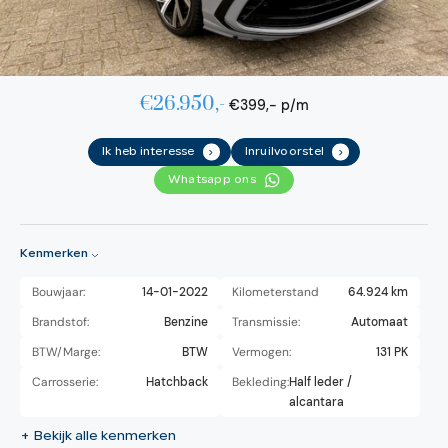
€26.950,-
€399,- p/m
Ik heb interesse
Inruilvoorstel
.
.
Whatsapp ons
Kenmerken
Bouwjaar:
14-01-2022
Kilometerstand
64.924 km
Brandstof:
Benzine
Transmissie:
Automaat
BTW/Marge:
BTW
Vermogen:
131 PK
Carrosserie:
Hatchback
Bekleding:
Half leder /
alcantara
+ Bekijk alle kenmerken