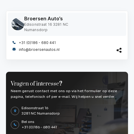
Broersen Auto’s
Edisonstraat 16 3281 NC
Numansdorp
+31 (0)186 - 680 441
info@broersenautos.nl
Vragen of interesse
?
Neem gerust contact met ons op via het formulier op deze
pagina, telefonisch of per e-mail. Wij helpen u snel verder.
Edisonstraat 16
3281 NC Numansdorp
Bel ons
+31 (0)186 - 680 441