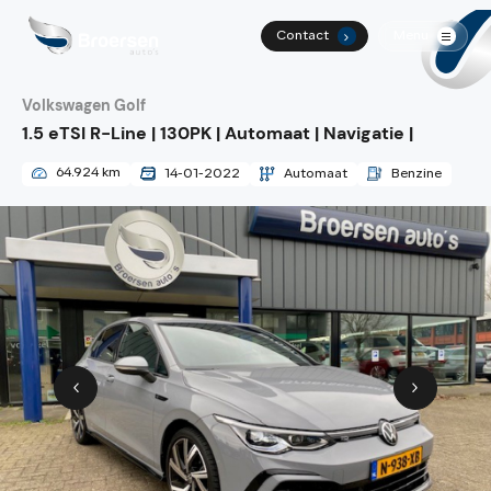
Contact
Menu
.
Volkswagen Golf
Home
1.5 eTSI R-Line | 130PK | Automaat | Navigatie |
Aanbod
64.924 km
Benzine
14-01-2022
Automaat
Diensten
Werkplaats
Over ons
Vacatures
Contact