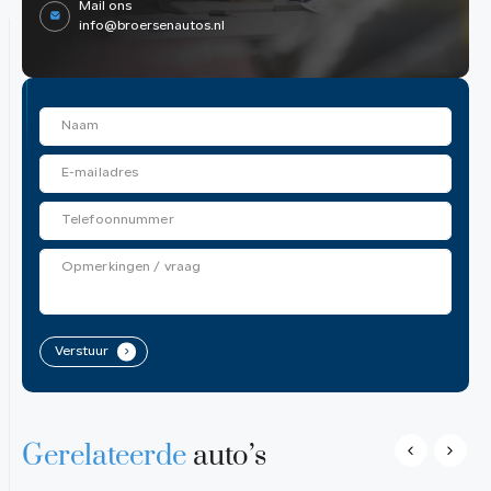
Mail ons
info@broersenautos.nl
Verstuur
.
Gerelateerde
auto’s