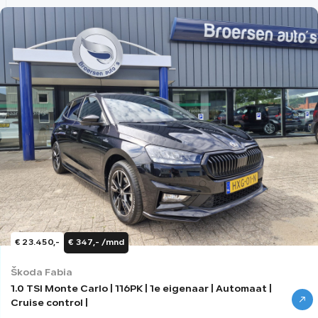
€ 23.450,-
€ 347,- /mnd
Škoda Fabia
1.0 TSI Monte Carlo | 116PK | 1e eigenaar | Automaat |
Cruise control |