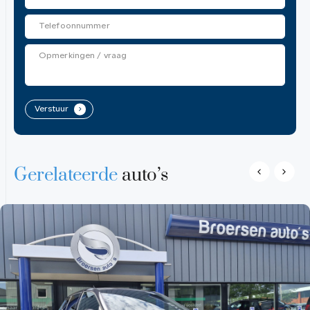
Verstuur
.
Gerelateerde
auto’s