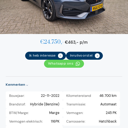
€24.750,-
€463,- p/m
Ik heb interesse
Inruilvoorstel
.
.
Whatsapp ons
Kenmerken
Bouwjaar:
22-11-2022
Kilometerstand
46.700 km
Brandstof:
Hybride (Benzine)
Transmissie:
Automaat
BTW/Marge:
Marge
Vermogen:
245 PK
Vermogen elektrisch:
116PK
Carrosserie:
Hatchback