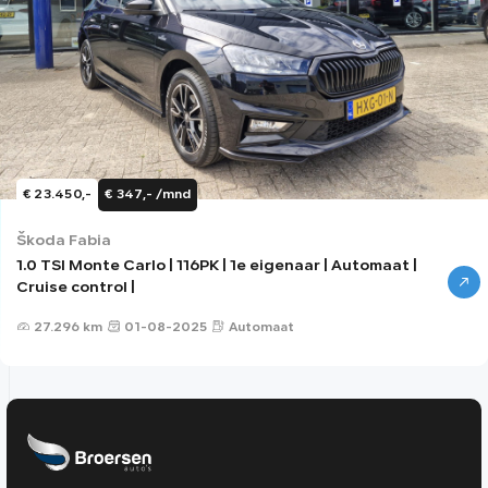
€ 23.450,-
€ 347,- /mnd
Škoda Fabia
1.0 TSI Monte Carlo | 116PK | 1e eigenaar | Automaat |
Cruise control |
27.296 km
01-08-2025
Automaat