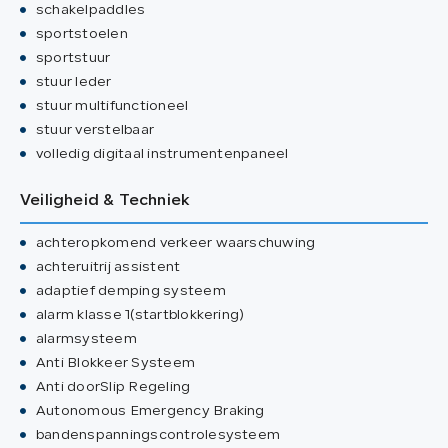
schakelpaddles
sportstoelen
sportstuur
stuur leder
stuur multifunctioneel
stuur verstelbaar
volledig digitaal instrumentenpaneel
Veiligheid & Techniek
achteropkomend verkeer waarschuwing
achteruitrij assistent
adaptief demping systeem
alarm klasse 1(startblokkering)
alarmsysteem
Anti Blokkeer Systeem
Anti doorSlip Regeling
Autonomous Emergency Braking
bandenspanningscontrolesysteem