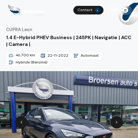
Contact
Menu
.
CUPRA Leon
Home
1.4 E-Hybrid PHEV Business | 245PK | Navigatie | ACC
| Camera |
Aanbod
46.700 km
22-11-2022
Automaat
Diensten
Hybride (Benzine)
Werkplaats
Over ons
Vacatures
Contact